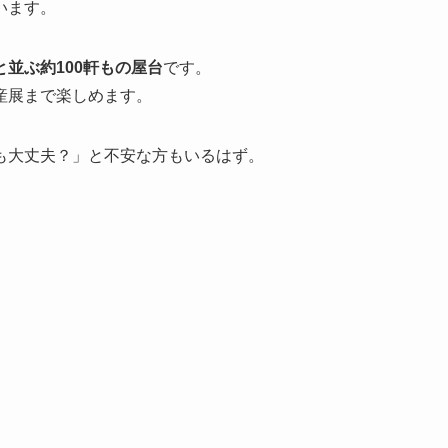
います。
並ぶ約100軒もの屋台
です。
産展まで楽しめます。
も大丈夫？」と不安な方もいるはず。