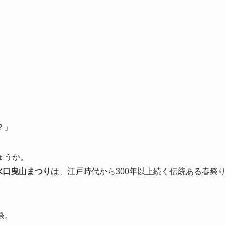
？」
ょうか。
水口曳山まつり
は、江戸時代から300年以上続く伝統ある春祭り
祭。