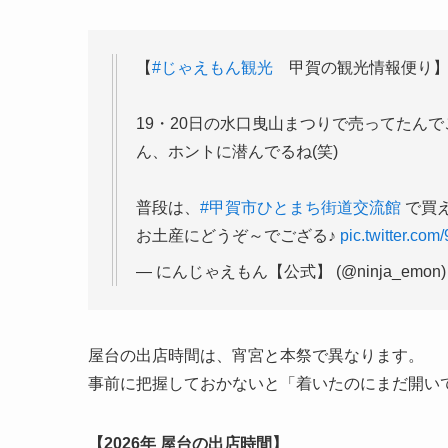
【
#じゃえもん観光
甲賀の観光情報便り
19・20日の水口曳山まつりで売ってたん
ん、ホントに潜んでるね(笑)
普段は、
#甲賀市ひとまち街道交流館
で買
お土産にどうぞ～でござる♪
pic.twitter.co
— にんじゃえもん【公式】 (@ninja_emon
屋台の出店時間は、宵宮と本祭で異なります。
事前に把握しておかないと「着いたのにまだ開い
【2026年 屋台の出店時間】