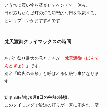
いうちに買い物を済ませてベンチで一休み。
日が落ちたら提灯の灯る幻想的な街を散策する、
というプランがおすすめです。
梵天渡御クライマックスの時間
あがた祭り最大の見どころが
「梵天渡御（ぼんて
んとぎょ）」
です。
別名「暗夜の奇祭」と呼ばれる伝統行事になりま
す。
始まる時刻は
6月6日の午前0時頃
。
このタイミングで沿道の灯りが一斉に消され、暗